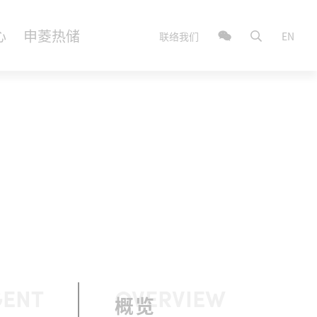
心
申菱热储
联络我们
EN
GENT
OVERVIEW
概览